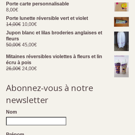
initial
actuel
Porte carte personnalisable
était :
est :
8,00
€
26,00€.
24,00€.
Porte lunette réversible vert et violet
Le
Le
14,00
€
10,00
€
prix
prix
Jupon blanc et lilas broderies anglaises et
initial
actuel
fleurs
était :
est :
Le
Le
50,00
€
45,00
€
14,00€.
10,00€.
prix
prix
initial
actuel
Mitaines réversibles violettes à fleurs et lin
était :
est :
écru à pois
Le
Le
50,00€.
45,00€.
26,00
€
24,00
€
prix
prix
initial
actuel
Abonnez-vous à notre
était :
est :
26,00€.
24,00€.
newsletter
Nom
Prénom