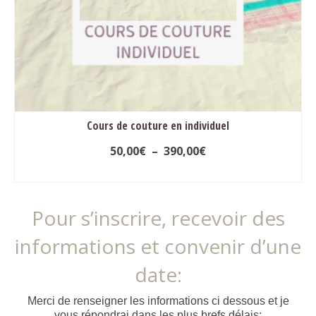
produit
Cours de couture en individuel
Plage
50,00
€
–
390,00
€
de
RÉSERVER
prix :
Ce
50,00€
produit
à
Pour s’inscrire, recevoir des
a
390,00€
plusieurs
informations et convenir d’une
variations.
Les
date:
options
peuvent
être
Merci de renseigner les informations ci dessous et je
choisies
vous répondrai dans les plus brefs délais: