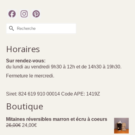
Facebook
Instagram
Pinterest
Rechercher :
Horaires
Sur rendez-vous:
du lundi au vendredi 9h30 à 12h et de 14h30 à 19h30.
Fermeture le mercredi.
Siret: 824 619 910 00014 Code APE: 1419Z
Boutique
Mitaines réversibles marron et écru à coeurs
Le
Le
26,00
€
24,00
€
prix
prix