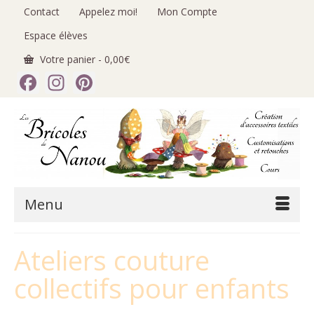
Contact
Appelez moi!
Mon Compte
Espace élèves
Votre panier
-
0,00
€
Facebook
Instagram
Pinterest
Menu
Ateliers couture
collectifs pour enfants