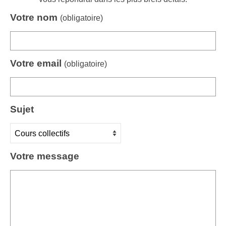
sur
Votre nom
(obligatoire)
la
page
du
produit
Votre email
(obligatoire)
Sujet
Votre message