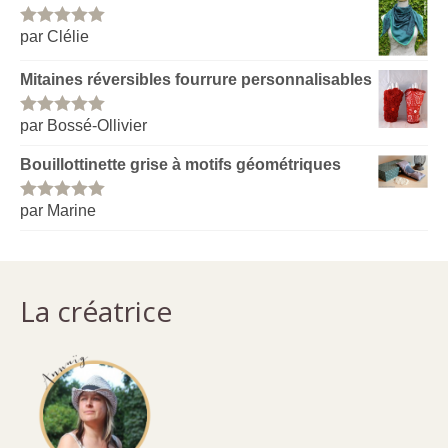
par Clélie
Note
5
sur
5
Mitaines réversibles fourrure personnalisables
par Bossé-Ollivier
Note
5
sur
5
Bouillottinette grise à motifs géométriques
par Marine
Note
5
sur
5
La créatrice