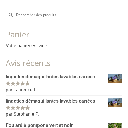
Rechercher :
Panier
Votre panier est vide.
Avis récents
lingettes démaquillantes lavables carrées
par Laurence L.
Note
5
sur
5
lingettes démaquillantes lavables carrées
par Stephanie P.
Note
5
sur
5
Foulard à pompons vert et noir