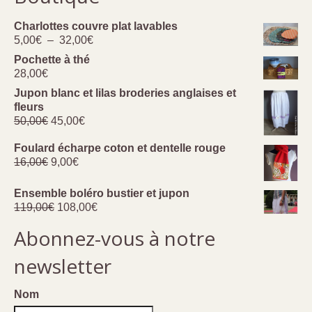
Charlottes couvre plat lavables
Plage
5,00
€
–
32,00
€
de
Pochette à thé
prix :
28,00
€
5,00€
Jupon blanc et lilas broderies anglaises et
à
fleurs
32,00€
Le
Le
50,00
€
45,00
€
prix
prix
initial
actuel
Foulard écharpe coton et dentelle rouge
Le
Le
était :
est :
16,00
€
9,00
€
prix
prix
50,00€.
45,00€.
initial
actuel
Ensemble boléro bustier et jupon
était :
est :
Le
Le
119,00
€
108,00
€
16,00€.
9,00€.
prix
prix
Abonnez-vous à notre
initial
actuel
était :
est :
newsletter
119,00€.
108,00€.
Nom