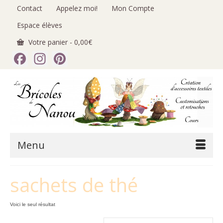
Contact
Appelez moi!
Mon Compte
Espace élèves
Votre panier
-
0,00
€
Facebook
Instagram
Pinterest
Menu
sachets de thé
Voici le seul résultat