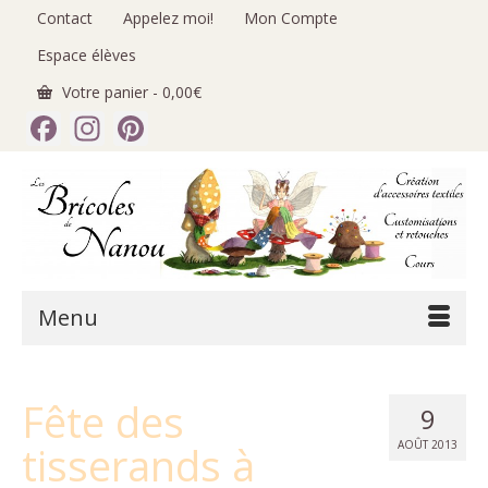
Contact
Appelez moi!
Mon Compte
Espace élèves
Votre panier
-
0,00
€
Facebook
Instagram
Pinterest
Menu
Fête des
9
tisserands à
AOÛT 2013