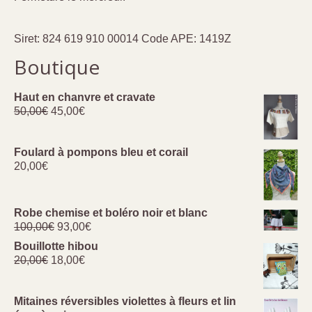
Siret: 824 619 910 00014 Code APE: 1419Z
Boutique
Haut en chanvre et cravate
Le
Le
50,00
€
45,00
€
prix
prix
initial
actuel
était :
est :
Foulard à pompons bleu et corail
50,00€.
45,00€.
20,00
€
Robe chemise et boléro noir et blanc
Le
Le
100,00
€
93,00
€
prix
prix
Bouillotte hibou
initial
actuel
Le
Le
20,00
€
18,00
€
était :
est :
prix
prix
100,00€.
93,00€.
initial
actuel
était :
est :
Mitaines réversibles violettes à fleurs et lin