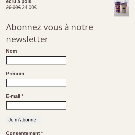
20,00€.
18,00€.
écru à pois
Le
Le
26,00
€
24,00
€
prix
prix
initial
actuel
Abonnez-vous à notre
était :
est :
26,00€.
24,00€.
newsletter
Nom
Prénom
E-mail
*
Consentement
*