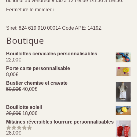
du lundi au vendredi 9h30 à 12h et de 14h30 à 19h30.
Fermeture le mercredi.
Siret: 824 619 910 00014 Code APE: 1419Z
Boutique
Bouillottes cervicales personnalisables
22,00
€
Porte carte personnalisable
8,00
€
Bustier chemise et cravate
Le
Le
50,00
€
40,00
€
prix
prix
initial
actuel
était :
est :
Bouillotte soleil
Le
Le
50,00€.
40,00€.
20,00
€
18,00
€
prix
prix
Mitaines réversibles fourrure personnalisables
initial
actuel
était :
est :
28,00
€
Note
5.00