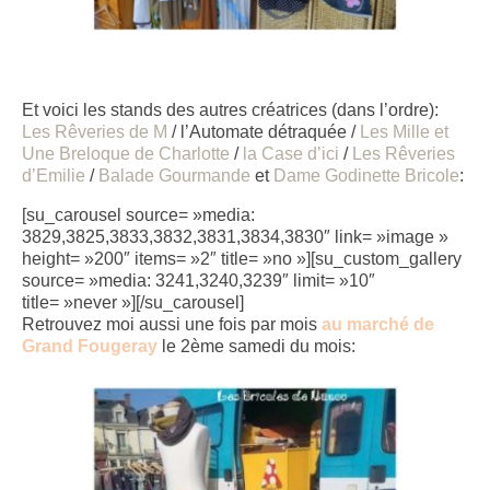
Et voici les stands des autres créatrices (dans l’ordre):
Les Rêveries de M
/ l’Automate détraquée /
Les Mille et
Une Breloque de Charlotte
/
la Case d’ici
/
Les Rêveries
d’Emilie
/
Balade Gourmande
et
Dame Godinette Bricole
:
[su_carousel source= »media:
3829,3825,3833,3832,3831,3834,3830″ link= »image »
height= »200″ items= »2″ title= »no »][su_custom_gallery
source= »media: 3241,3240,3239″ limit= »10″
title= »never »][/su_carousel]
Retrouvez moi aussi une fois par mois
au marché de
Grand Fougeray
le 2ème samedi du mois: