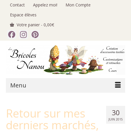
Contact
Appelez moi!
Mon Compte
Espace élèves
Votre panier
-
0,00
€
Facebook
Instagram
Pinterest
Menu
Retour sur mes
30
derniers marchés,
JUIN 2015