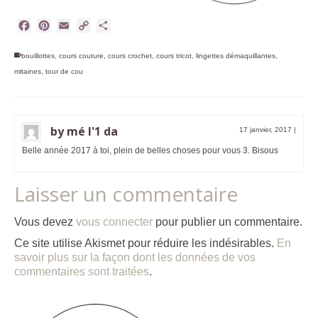
Facebook
Pinterest
Email
Copy
Partager
Link
bouillottes
,
cours couture
,
cours crochet
,
cours tricot
,
lingettes démaquillantes
,
mitaines
,
tour de cou
by mé l'1 da
17 janvier, 2017
|
Belle année 2017 à toi, plein de belles choses pour vous 3. Bisous
Laisser un commentaire
Vous devez
vous connecter
pour publier un commentaire.
Ce site utilise Akismet pour réduire les indésirables.
En
savoir plus sur la façon dont les données de vos
commentaires sont traitées
.