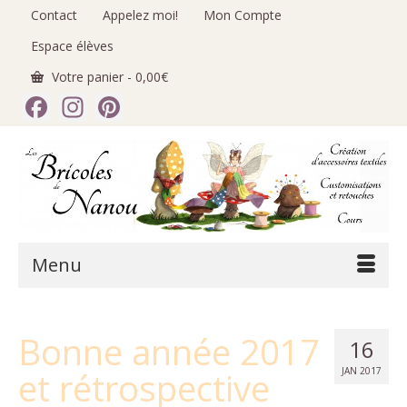
Contact
Appelez moi!
Mon Compte
Espace élèves
Votre panier
-
0,00
€
Facebook
Instagram
Pinterest
Menu
Bonne année 2017
16
et rétrospective
JAN 2017