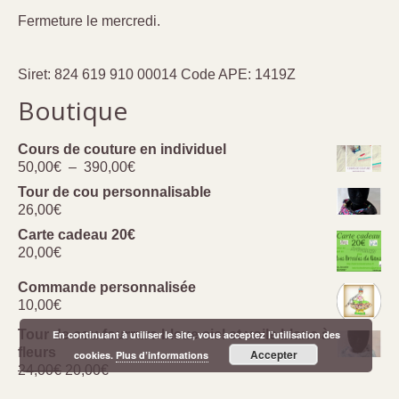
Fermeture le mercredi.
Siret: 824 619 910 00014 Code APE: 1419Z
Boutique
Cours de couture en individuel
Plage
50,00
€
–
390,00
€
de
Tour de cou personnalisable
prix :
26,00
€
50,00€
Carte cadeau 20€
à
20,00
€
390,00€
Commande personnalisée
10,00
€
Tour de cou fourrure bleue ciel et voile blanc à
En continuant à utiliser le site, vous acceptez l’utilisation des
fleurs
Accepter
cookies.
Plus d’informations
Le
Le
24,00
€
20,00
€
prix
prix