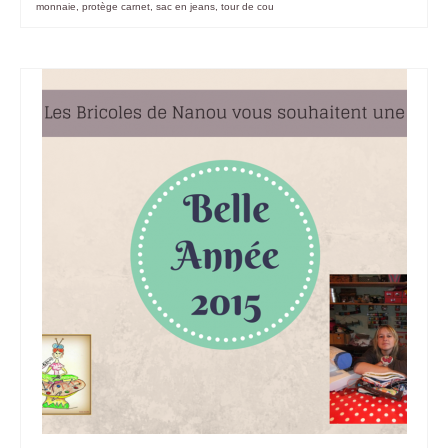
monnaie
,
protège carnet
,
sac en jeans
,
tour de cou