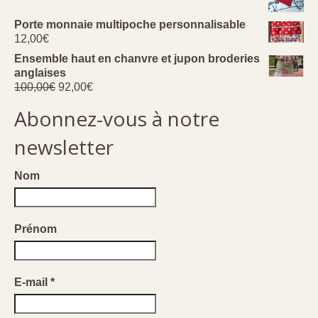
prix :
14,00€
Porte monnaie multipoche personnalisable
à
12,00
€
27,00€
Ensemble haut en chanvre et jupon broderies
anglaises
Le
Le
100,00
€
92,00
€
prix
prix
Abonnez-vous à notre
initial
actuel
était :
est :
newsletter
100,00€.
92,00€.
Nom
Prénom
E-mail
*