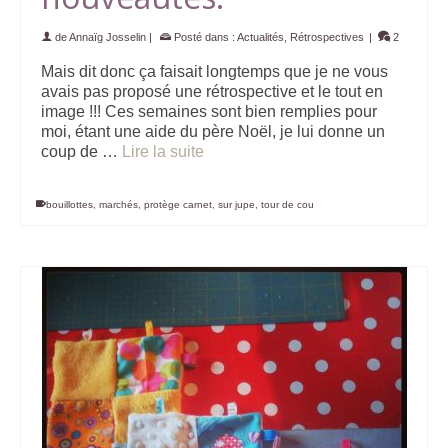
de
Annaïg Josselin
|
Posté dans :
Actualités
,
Rétrospectives
|
2
Mais dit donc ça faisait longtemps que je ne vous
avais pas proposé une rétrospective et le tout en
image !!! Ces semaines sont bien remplies pour
moi, étant une aide du père Noël, je lui donne un
coup de …
Lire la suite
bouillottes
,
marchés
,
protège carnet
,
sur jupe
,
tour de cou