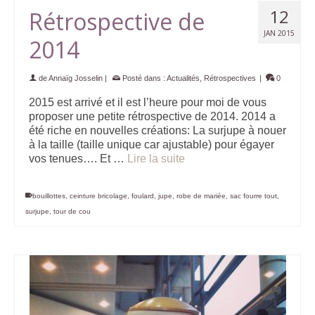
12
Rétrospective de
JAN 2015
2014
de
Annaïg Josselin
|
Posté dans :
Actualités
,
Rétrospectives
|
0
2015 est arrivé et il est l’heure pour moi de vous
proposer une petite rétrospective de 2014. 2014 a
été riche en nouvelles créations: La surjupe à nouer
à la taille (taille unique car ajustable) pour égayer
vos tenues…. Et …
Lire la suite
bouillottes
,
ceinture bricolage
,
foulard
,
jupe
,
robe de mariée
,
sac fourre tout
,
surjupe
,
tour de cou