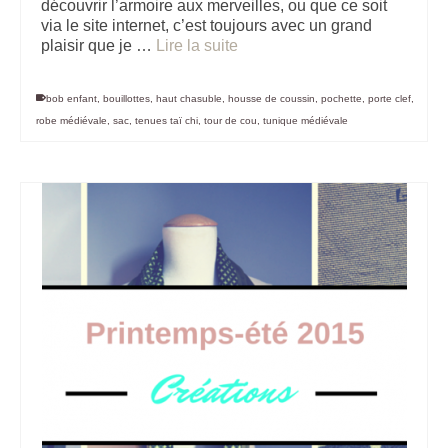
découvrir l’armoire aux merveilles, ou que ce soit
via le site internet, c’est toujours avec un grand
plaisir que je …
Lire la suite
bob enfant
,
bouillottes
,
haut chasuble
,
housse de coussin
,
pochette
,
porte clef
,
robe médiévale
,
sac
,
tenues taï chi
,
tour de cou
,
tunique médiévale