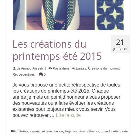
21
Les créations du
JUIL 2015
printemps-été 2015
de
Annaïg Josselin
|
Posté dans :
Actualités
,
Créations du moment
,
Rétrospectives
|
0
Je vous propose une petite rétrospective de toutes
les créations de printemps-été 2015. Chaque
année je mets un point d’honneur à vous proposer
des nouveautés ou à faire évoluer les créations
existantes pour toujours mieux vous servir. Vous
pouvez retrouver …
Lire la suite
bouillottes
,
carnet
,
ceinture cravate
,
lingettes démaquillantes
,
porte lunette
,
porte