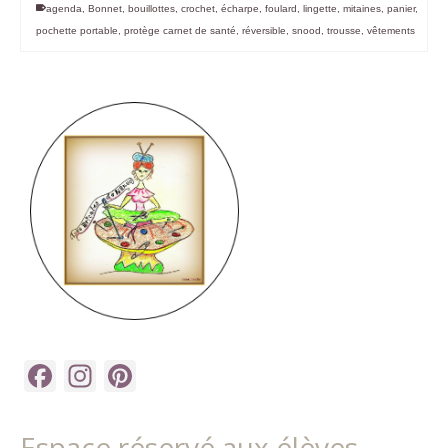
agenda
,
Bonnet
,
bouillottes
,
crochet
,
écharpe
,
foulard
,
lingette
,
mitaines
,
panier
,
pochette portable
,
protège carnet de santé
,
réversible
,
snood
,
trousse
,
vêtements
Facebook
Instagram
Pinterest
Espace réservé aux élèves