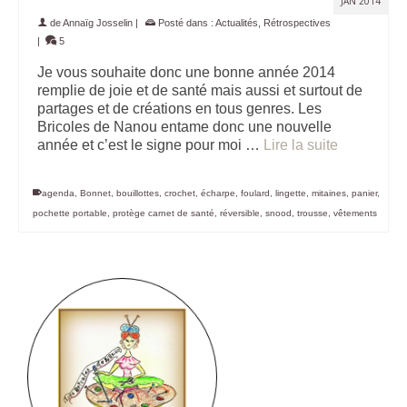
JAN 2014
de
Annaïg Josselin
|
Posté dans :
Actualités
,
Rétrospectives
|
5
Je vous souhaite donc une bonne année 2014
remplie de joie et de santé mais aussi et surtout de
partages et de créations en tous genres. Les
Bricoles de Nanou entame donc une nouvelle
année et c’est le signe pour moi …
Lire la suite
agenda
,
Bonnet
,
bouillottes
,
crochet
,
écharpe
,
foulard
,
lingette
,
mitaines
,
panier
,
pochette portable
,
protège carnet de santé
,
réversible
,
snood
,
trousse
,
vêtements