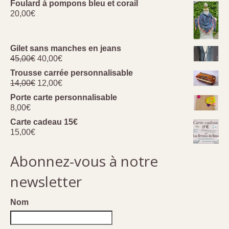
Foulard à pompons bleu et corail
20,00
€
Gilet sans manches en jeans
Le
Le
45,00
€
40,00
€
prix
prix
Trousse carrée personnalisable
initial
actuel
Le
Le
14,00
€
12,00
€
était :
est :
prix
prix
Porte carte personnalisable
45,00€.
40,00€.
initial
actuel
8,00
€
était :
est :
Carte cadeau 15€
14,00€.
12,00€.
15,00
€
Abonnez-vous à notre
newsletter
Nom