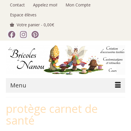
Contact
Appelez moi!
Mon Compte
Espace élèves
Votre panier
-
0,00
€
Facebook
Instagram
Pinterest
Menu
protège carnet de
santé